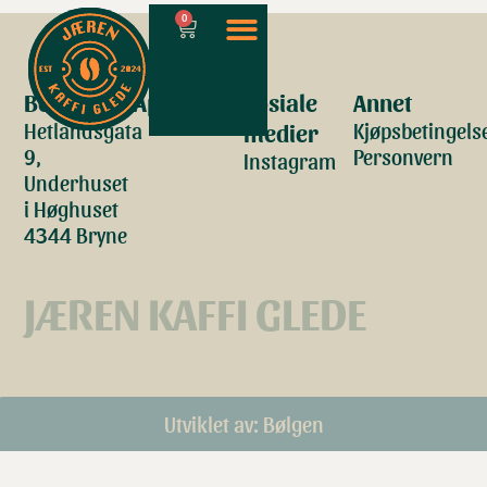
0
Besøk oss
Åpningstider
Sosiale
Annet
Hetlandsgata
Kjøpsbetingels
medier
9,
Personvern
Instagram
Underhuset
i Høghuset
4344 Bryne
JÆREN KAFFI GLEDE
Utviklet av: Bølgen