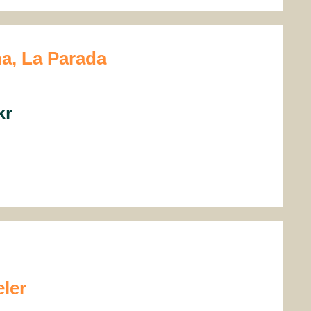
a, La Parada
kr
eler