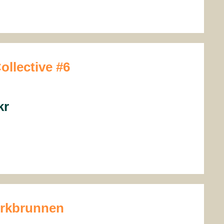
Collective #6
kr
Mørkbrunnen