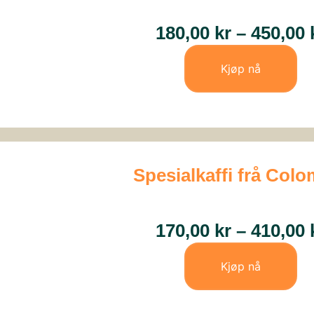
180,00
kr
–
450,00
Kjøp nå
Spesialkaffi frå Col
170,00
kr
–
410,00
Kjøp nå