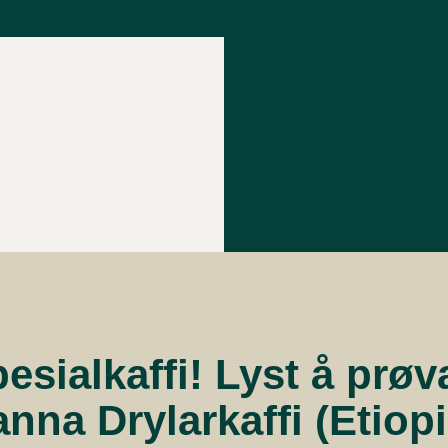
pesialkaffi! Lyst å prøv
nna Drylarkaffi (Etiop