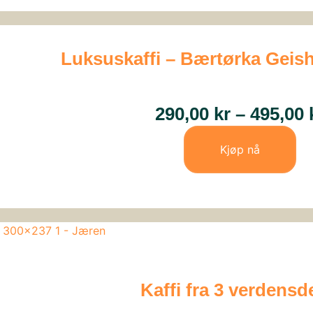
Luksuskaffi – Bærtørka Geish
290,00
kr
–
495,00
Kjøp nå
Kaffi fra 3 verdensd