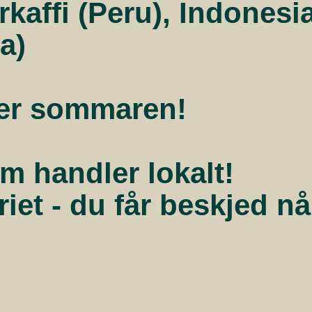
rkaffi (Peru), Indonesi
a)
tter sommaren!
om handler lokalt!
et - du får beskjed når 