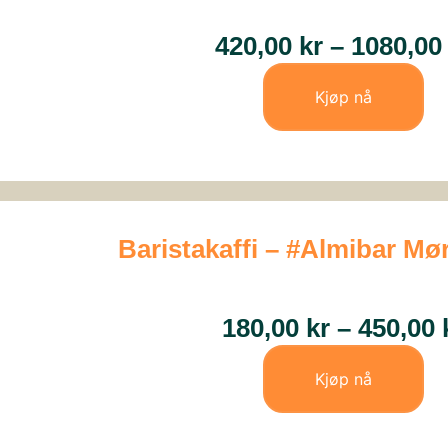
420,00
kr
–
1080,0
Kjøp nå
Baristakaffi – #Almibar M
180,00
kr
–
450,00
Kjøp nå