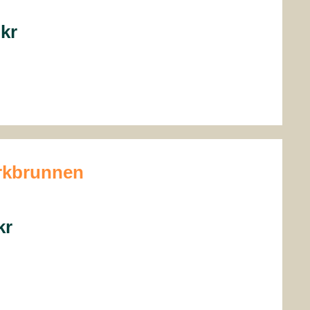
0
kr
ørkbrunnen
kr