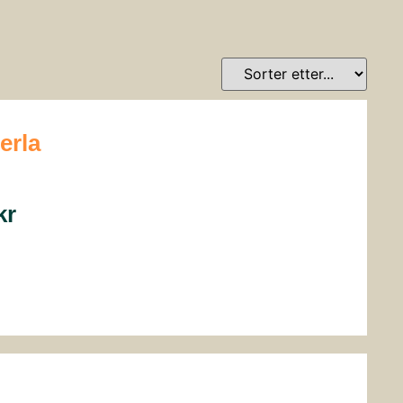
erla
kr