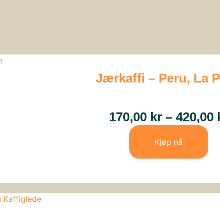
Jærkaffi – Peru, La P
170,00
kr
–
420,00
Kjøp nå