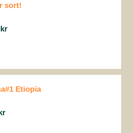
 sort!
0
kr
sa#1 Etiopia
kr