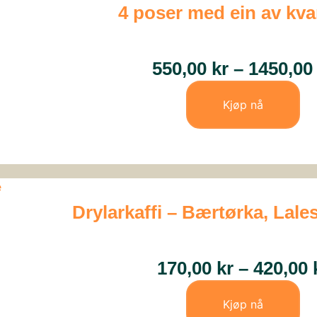
4 poser med ein av kvar
550,00
kr
–
1450,0
Kjøp nå
Drylarkaffi – Bærtørka, Lale
170,00
kr
–
420,00
Kjøp nå