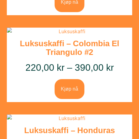
Kjøp nå
Luksuskaffi – Colombia El
Triangulo #2
220,00
kr
–
390,00
kr
Kjøp nå
Luksuskaffi – Honduras