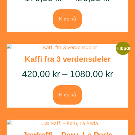
Kjøp nå
Tilbud!
Kaffi fra 3 verdensdeler
420,00
kr
–
1080,00
kr
Kjøp nå
Jærkaffi – Peru, La Perla