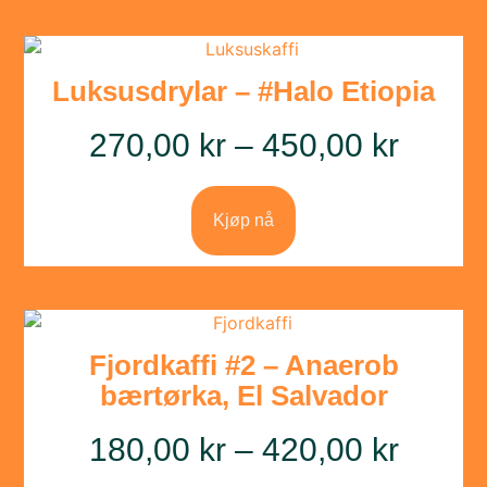
Luksusdrylar – #Halo Etiopia
270,00
kr
–
450,00
kr
Kjøp nå
Fjordkaffi #2 – Anaerob
bærtørka, El Salvador
180,00
kr
–
420,00
kr