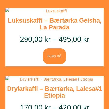
Luksuskaffi – Bærtørka Geisha,
La Parada
290,00
kr
–
495,00
kr
Kjøp nå
Drylarkaffi – Bærtørka, Lalesa#1
Etiopia
170,00
kr
–
420,00
kr