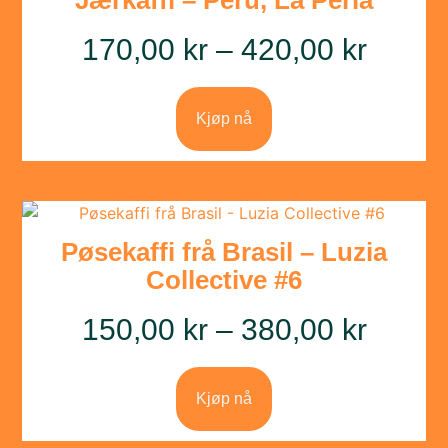
170,00
kr
–
420,00
kr
Kjøp nå
Pøsekaffi frå Brasil – Luzia
Collective #6
150,00
kr
–
380,00
kr
Kjøp nå