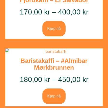
170,00
kr
–
400,00
kr
Kjøp nå
Baristakaffi – #Almibar
Mørkbrunnen
180,00
kr
–
450,00
kr
Kjøp nå