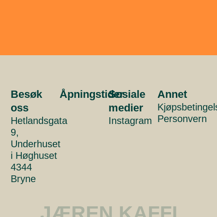
Besøk
Åpningstider
Sosiale
Annet
oss
medier
Kjøpsbetingel
Personvern
Hetlandsgata
Instagram
9,
Underhuset
i Høghuset
4344
Bryne
JÆREN KAFFI