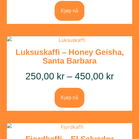
Kjøp nå
Luksuskaffi – Honey Geisha,
Santa Barbara
250,00
kr
–
450,00
kr
Kjøp nå
Fjordkaffi – El Salvador