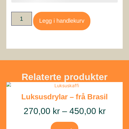
Legg i handlekurv
Relaterte produkter
Luksusdrylar – frå Brasil
270,00
kr
–
450,00
kr