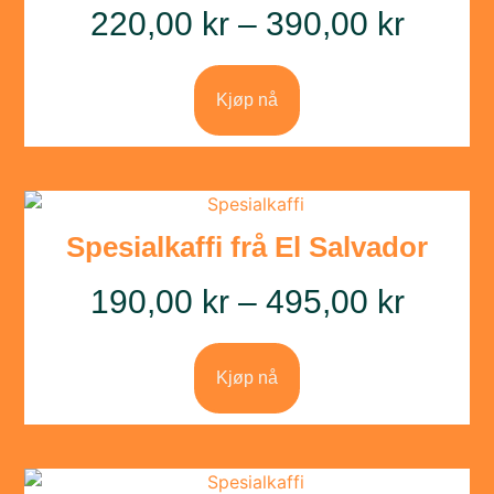
220,00
kr
–
390,00
kr
Kjøp nå
Spesialkaffi frå El Salvador
190,00
kr
–
495,00
kr
Kjøp nå