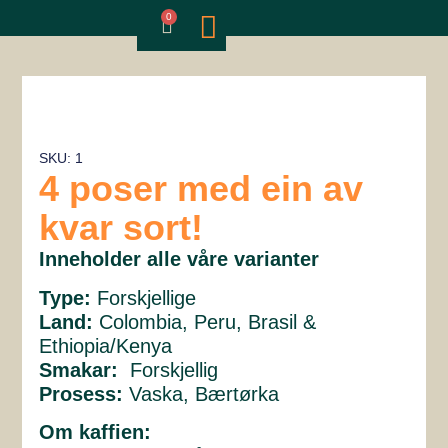
0
Om oss
Min side
SKU: 1
4 poser med ein av
kvar sort!
Inneholder alle våre varianter
Type:
Forskjellige
Land:
Colombia, Peru, Brasil &
Ethiopia/Kenya
Smakar:
Forskjellig
Prosess:
Vaska, Bærtørka
Om kaffien: