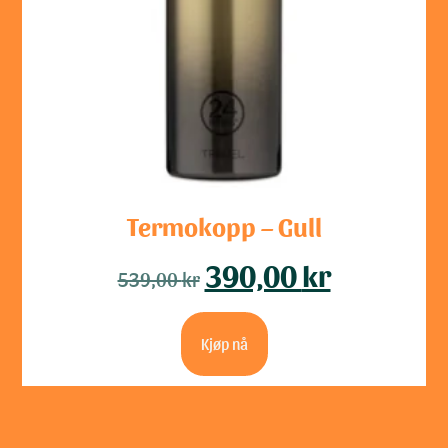
Termokopp – Gull
390,00
kr
539,00
kr
Kjøp nå