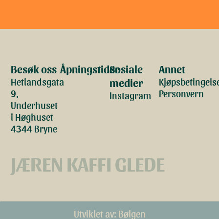
Besøk oss
Åpningstider
Sosiale
Annet
Hetlandsgata
Kjøpsbetingels
medier
9,
Personvern
Instagram
Underhuset
i Høghuset
4344 Bryne
JÆREN KAFFI GLEDE
Utviklet av: Bølgen