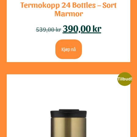
Termokopp 24 Bottles – Sort
Marmor
390,00
kr
539,00
kr
Kjøp nå
Tilbud!